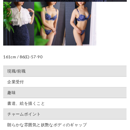
161cm / 86(E)-57-90
現職/前職
企業受付
趣味
書道、絵を描くこと
チャームポイント
朗らかな雰囲気と妖艶なボディのギャップ