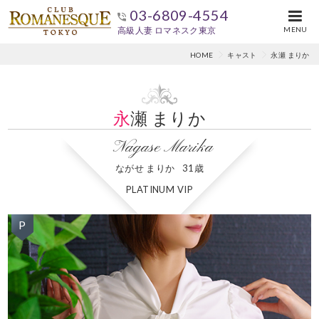
03-6809-4554
高級人妻 ロマネスク東京
MENU
HOME
キャスト
永瀬 まりか
永瀬 まりか
Nagase Marika
ながせ まりか
31歳
PLATINUM VIP